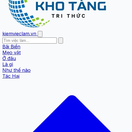
kiemvieclam.vn
Bãi Biển
Mẹo vặt
Ở đâu
Là gì
Như thế nào
Tác Hại