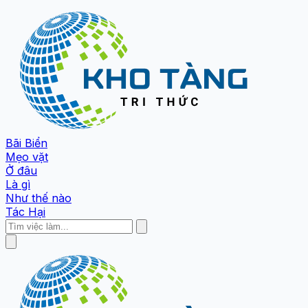
Bãi Biển
Mẹo vặt
Ở đâu
Là gì
Như thế nào
Tác Hại