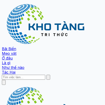
Bãi Biển
Mẹo vặt
Ở đâu
Là gì
Như thế nào
Tác Hại