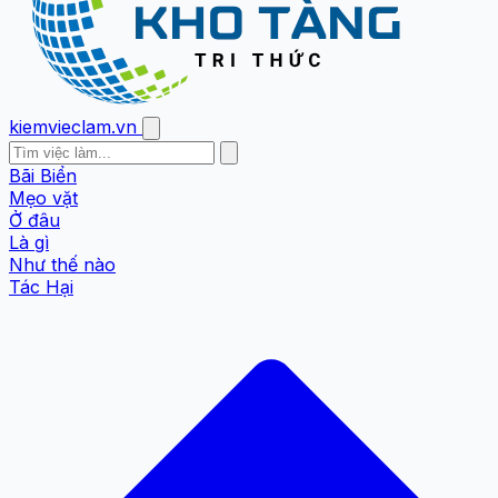
kiemvieclam.vn
Bãi Biển
Mẹo vặt
Ở đâu
Là gì
Như thế nào
Tác Hại