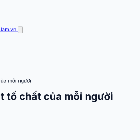
clam.vn
của mỗi người
ết tố chất của mỗi người