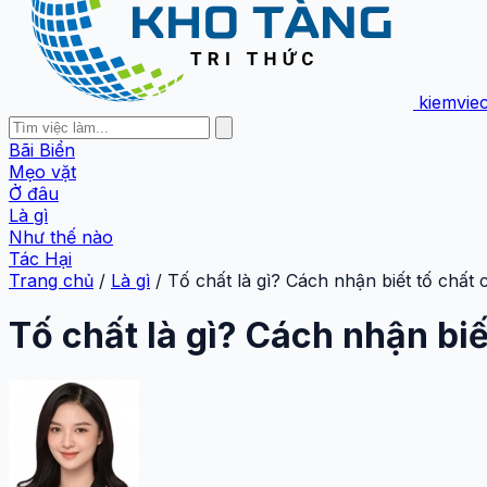
kiemvie
Bãi Biển
Mẹo vặt
Ở đâu
Là gì
Như thế nào
Tác Hại
Trang chủ
/
Là gì
/
Tố chất là gì? Cách nhận biết tố chất 
Tố chất là gì? Cách nhận bi