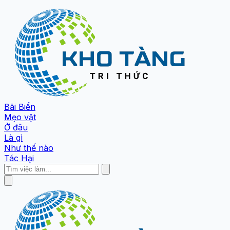
Bãi Biển
Mẹo vặt
Ở đâu
Là gì
Như thế nào
Tác Hại