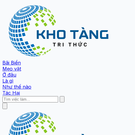
Bãi Biển
Mẹo vặt
Ở đâu
Là gì
Như thế nào
Tác Hại