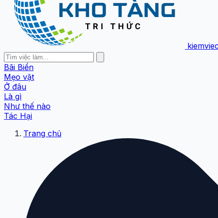
kiemvie
Bãi Biển
Mẹo vặt
Ở đâu
Là gì
Như thế nào
Tác Hại
Trang chủ