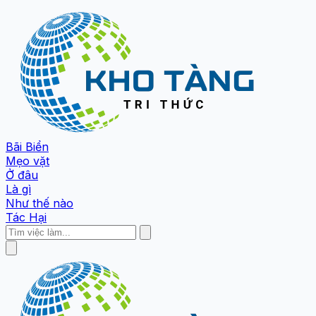
Bãi Biển
Mẹo vặt
Ở đâu
Là gì
Như thế nào
Tác Hại