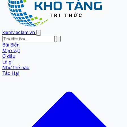
kiemvieclam.vn
Bãi Biển
Mẹo vặt
Ở đâu
Là gì
Như thế nào
Tác Hại