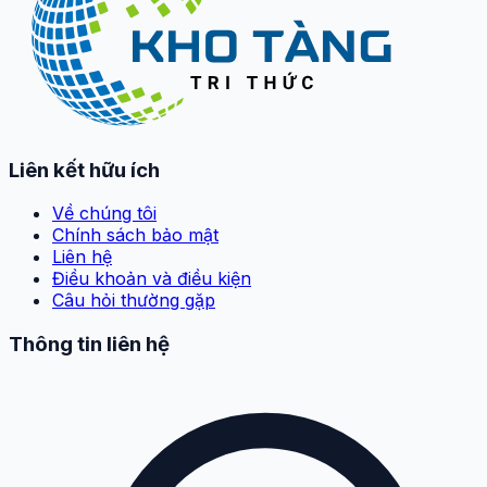
Liên kết hữu ích
Về chúng tôi
Chính sách bảo mật
Liên hệ
Điều khoản và điều kiện
Câu hỏi thường gặp
Thông tin liên hệ