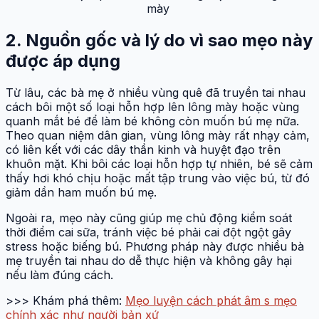
mày
2. Nguồn gốc và lý do vì sao mẹo này
được áp dụng
Từ lâu, các bà mẹ ở nhiều vùng quê đã truyền tai nhau
cách bôi một số loại hỗn hợp lên lông mày hoặc vùng
quanh mắt bé để làm bé không còn muốn bú mẹ nữa.
Theo quan niệm dân gian, vùng lông mày rất nhạy cảm,
có liên kết với các dây thần kinh và huyệt đạo trên
khuôn mặt. Khi bôi các loại hỗn hợp tự nhiên, bé sẽ cảm
thấy hơi khó chịu hoặc mất tập trung vào việc bú, từ đó
giảm dần ham muốn bú mẹ.
Ngoài ra, mẹo này cũng giúp mẹ chủ động kiểm soát
thời điểm cai sữa, tránh việc bé phải cai đột ngột gây
stress hoặc biếng bú. Phương pháp này được nhiều bà
mẹ truyền tai nhau do dễ thực hiện và không gây hại
nếu làm đúng cách.
>>> Khám phá thêm:
Mẹo luyện cách phát âm s mẹo
chính xác như người bản xứ