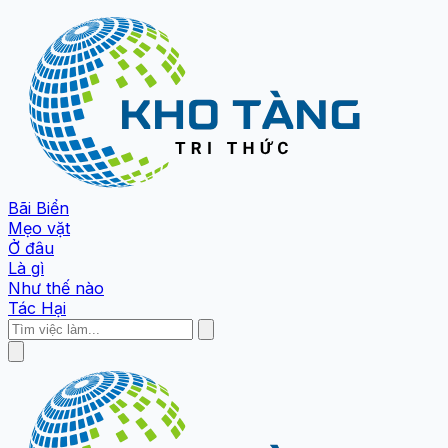
Bãi Biển
Mẹo vặt
Ở đâu
Là gì
Như thế nào
Tác Hại