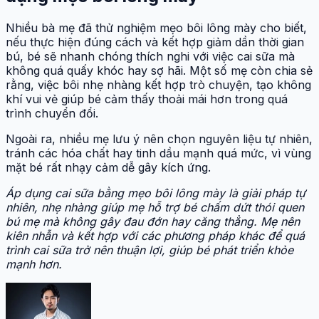
Nhiều bà mẹ đã thử nghiệm mẹo bôi lông mày cho biết,
nếu thực hiện đúng cách và kết hợp giảm dần thời gian
bú, bé sẽ nhanh chóng thích nghi với việc cai sữa mà
không quá quấy khóc hay sợ hãi. Một số mẹ còn chia sẻ
rằng, việc bôi nhẹ nhàng kết hợp trò chuyện, tạo không
khí vui vẻ giúp bé cảm thấy thoải mái hơn trong quá
trình chuyển đổi.
Ngoài ra, nhiều mẹ lưu ý nên chọn nguyên liệu tự nhiên,
tránh các hóa chất hay tinh dầu mạnh quá mức, vì vùng
mặt bé rất nhạy cảm dễ gây kích ứng.
Áp dụng cai sữa bằng mẹo bôi lông mày là giải pháp tự
nhiên, nhẹ nhàng giúp mẹ hỗ trợ bé chấm dứt thói quen
bú mẹ mà không gây đau đớn hay căng thẳng. Mẹ nên
kiên nhẫn và kết hợp với các phương pháp khác để quá
trình cai sữa trở nên thuận lợi, giúp bé phát triển khỏe
mạnh hơn.