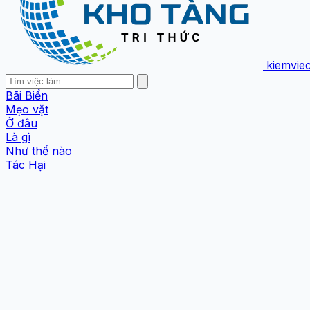
kiemvie
Bãi Biển
Mẹo vặt
Ở đâu
Là gì
Như thế nào
Tác Hại