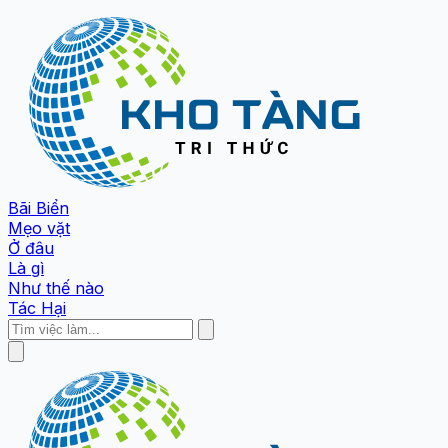
Bãi Biển
Mẹo vặt
Ở đâu
Là gì
Như thế nào
Tác Hại