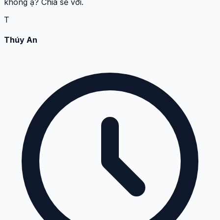
không ạ? Chia sẻ với.
T
Thúy An