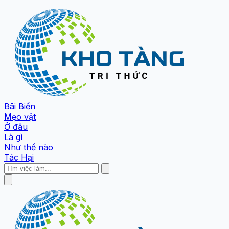
Bãi Biển
Mẹo vặt
Ở đâu
Là gì
Như thế nào
Tác Hại