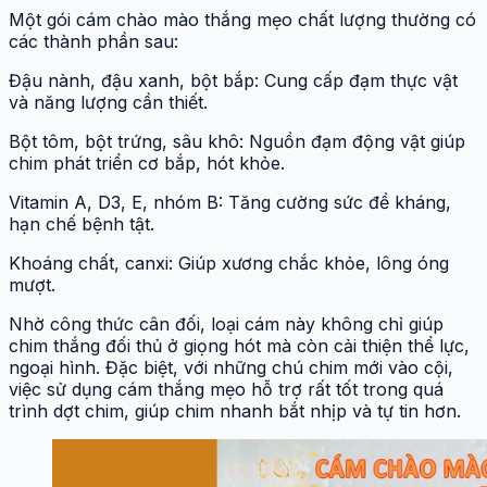
Một gói cám chào mào thắng mẹo chất lượng thường có
các thành phần sau:
Đậu nành, đậu xanh, bột bắp: Cung cấp đạm thực vật
và năng lượng cần thiết.
Bột tôm, bột trứng, sâu khô: Nguồn đạm động vật giúp
chim phát triển cơ bắp, hót khỏe.
Vitamin A, D3, E, nhóm B: Tăng cường sức đề kháng,
hạn chế bệnh tật.
Khoáng chất, canxi: Giúp xương chắc khỏe, lông óng
mượt.
Nhờ công thức cân đối, loại cám này không chỉ giúp
chim thắng đối thủ ở giọng hót mà còn cải thiện thể lực,
ngoại hình. Đặc biệt, với những chú chim mới vào cội,
việc sử dụng cám thắng mẹo hỗ trợ rất tốt trong quá
trình dợt chim, giúp chim nhanh bắt nhịp và tự tin hơn.