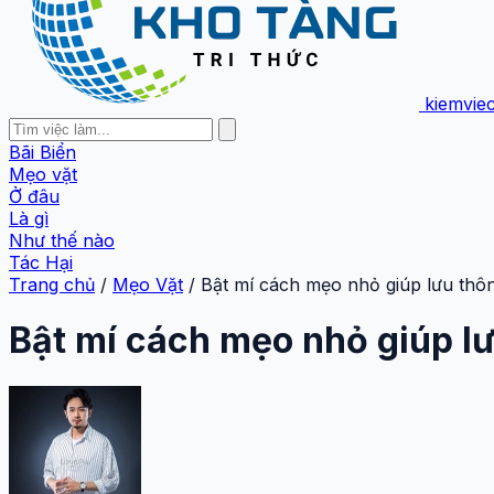
kiemvie
Bãi Biển
Mẹo vặt
Ở đâu
Là gì
Như thế nào
Tác Hại
Trang chủ
/
Mẹo Vặt
/
Bật mí cách mẹo nhỏ giúp lưu thô
Bật mí cách mẹo nhỏ giúp l