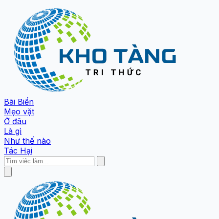
Bãi Biển
Mẹo vặt
Ở đâu
Là gì
Như thế nào
Tác Hại