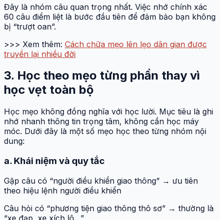
Đây là nhóm câu quan trọng nhất. Việc nhớ chính xác
60 câu điểm liệt là bước đầu tiên để đảm bảo bạn không
bị “trượt oan”.
>>> Xem thêm:
Cách chữa mẹo lên lẹo dân gian được
truyền lại nhiều đời
3. Học theo mẹo từng phần thay vì
học vẹt toàn bộ
Học mẹo không đồng nghĩa với học lười. Mục tiêu là ghi
nhớ nhanh thông tin trọng tâm, không cần học máy
móc. Dưới đây là một số mẹo học theo từng nhóm nội
dung:
a. Khái niệm và quy tắc
Gặp câu có “người điều khiển giao thông” → ưu tiên
theo hiệu lệnh người điều khiển
Câu hỏi có “phương tiện giao thông thô sơ” → thường là
“xe đạp, xe xích lô…”