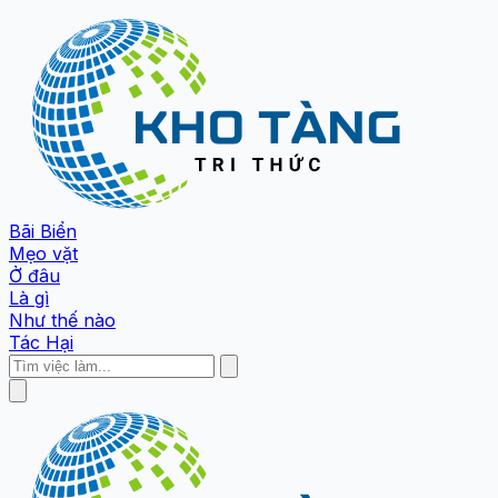
Bãi Biển
Mẹo vặt
Ở đâu
Là gì
Như thế nào
Tác Hại