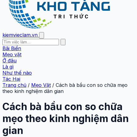
kiemvieclam.vn
Bãi Biển
Mẹo vặt
Ở đâu
Là gì
Như thế nào
Tác Hại
Trang chủ
/
Mẹo Vặt
/
Cách bà bầu con so chữa mẹo
theo kinh nghiệm dân gian
Cách bà bầu con so chữa
mẹo theo kinh nghiệm dân
gian