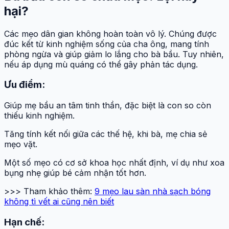
hại?
Các mẹo dân gian không hoàn toàn vô lý. Chúng được
đúc kết từ kinh nghiệm sống của cha ông, mang tính
phòng ngừa và giúp giảm lo lắng cho bà bầu. Tuy nhiên,
nếu áp dụng mù quáng có thể gây phản tác dụng.
Ưu điểm:
Giúp mẹ bầu an tâm tinh thần, đặc biệt là con so còn
thiếu kinh nghiệm.
Tăng tính kết nối giữa các thế hệ, khi bà, mẹ chia sẻ
mẹo vặt.
Một số mẹo có cơ sở khoa học nhất định, ví dụ như xoa
bụng nhẹ giúp bé cảm nhận tốt hơn.
>>> Tham khảo thêm:
9 mẹo lau sàn nhà sạch bóng
không tì vết ai cũng nên biết
Hạn chế: