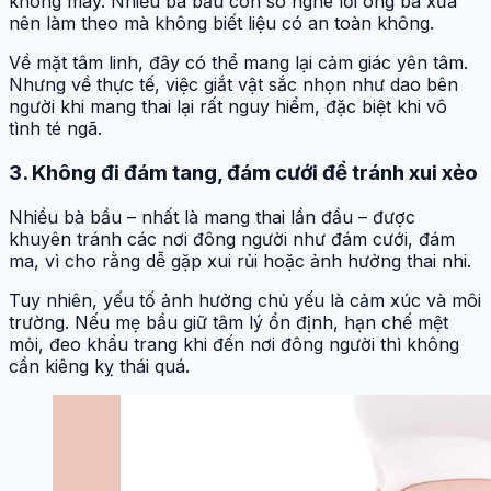
không may. Nhiều bà bầu con so nghe lời ông bà xưa
nên làm theo mà không biết liệu có an toàn không.
Về mặt tâm linh, đây có thể mang lại cảm giác yên tâm.
Nhưng về thực tế, việc giắt vật sắc nhọn như dao bên
người khi mang thai lại rất nguy hiểm, đặc biệt khi vô
tình té ngã.
3. Không đi đám tang, đám cưới để tránh xui xẻo
Nhiều bà bầu – nhất là mang thai lần đầu – được
khuyên tránh các nơi đông người như đám cưới, đám
ma, vì cho rằng dễ gặp xui rủi hoặc ảnh hưởng thai nhi.
Tuy nhiên, yếu tố ảnh hưởng chủ yếu là cảm xúc và môi
trường. Nếu mẹ bầu giữ tâm lý ổn định, hạn chế mệt
mỏi, đeo khẩu trang khi đến nơi đông người thì không
cần kiêng kỵ thái quá.