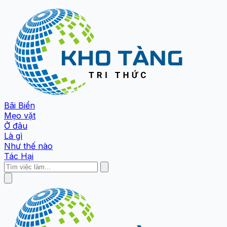
Bãi Biển
Mẹo vặt
Ở đâu
Là gì
Như thế nào
Tác Hại