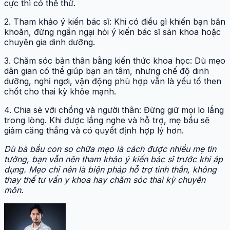
cực thì có thể thử.
2. Tham khảo ý kiến bác sĩ: Khi có điều gì khiến bạn băn
khoăn, đừng ngần ngại hỏi ý kiến bác sĩ sản khoa hoặc
chuyên gia dinh dưỡng.
3. Chăm sóc bản thân bằng kiến thức khoa học: Dù mẹo
dân gian có thể giúp bạn an tâm, nhưng chế độ dinh
dưỡng, nghỉ ngơi, vận động phù hợp vẫn là yếu tố then
chốt cho thai kỳ khỏe mạnh.
4. Chia sẻ với chồng và người thân: Đừng giữ mọi lo lắng
trong lòng. Khi được lắng nghe và hỗ trợ, mẹ bầu sẽ
giảm căng thẳng và có quyết định hợp lý hơn.
Dù bà bầu con so chữa mẹo là cách được nhiều mẹ tin
tưởng, bạn vẫn nên tham khảo ý kiến bác sĩ trước khi áp
dụng. Mẹo chỉ nên là biện pháp hỗ trợ tinh thần, không
thay thế tư vấn y khoa hay chăm sóc thai kỳ chuyên
môn.