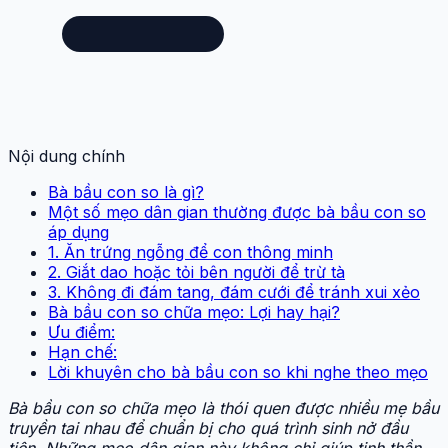
Nội dung chính
Bà bầu con so là gì?
Một số mẹo dân gian thường được bà bầu con so
áp dụng
1. Ăn trứng ngỗng để con thông minh
2. Giắt dao hoặc tỏi bên người để trừ tà
3. Không đi đám tang, đám cưới để tránh xui xẻo
Bà bầu con so chữa mẹo: Lợi hay hại?
Ưu điểm:
Hạn chế:
Lời khuyên cho bà bầu con so khi nghe theo mẹo
Bà bầu con so chữa mẹo là thói quen được nhiều mẹ bầu
truyền tai nhau để chuẩn bị cho quá trình sinh nở đầu
tiên. Những mẹo dân gian này không chỉ giúp tinh thần