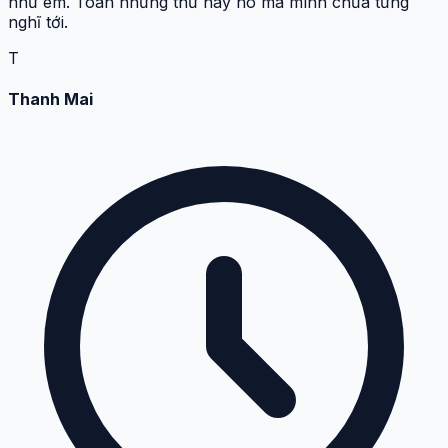
như em. Toàn những thứ hay ho mà mình chưa từng
nghĩ tới.
T
Thanh Mai