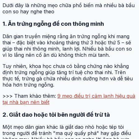
Dưới đây là những mẹo chữa phổ biến mà nhiều bà bầu
con so hay nghe theo
1. Ăn trứng ngỗng để con thông minh
Dân gian truyền miệng rằng ăn trứng ngỗng khi mang
thai – đặc biệt vào khoảng tháng thứ 3 hoặc thứ 5 – sẽ
giúp thai nhi thông minh, lanh lợi. Nhiều bà bầu con so
vì lo lắng nên cố ăn dù không thích mùi tanh.
Tuy nhiên, khoa học chưa có bằng chứng nào khẳng
định trứng ngỗng giúp tăng trí tuệ cho thai nhi. Trên
thực tế, trứng gà chứa nhiều dinh dưỡng hơn và dễ tiêu
hóa hơn trứng ngỗng.
>>> Tham khảo thêm:
9 mẹo điều trị cảm lạnh hiệu quả
tại nhà bạn nên biết
2. Giắt dao hoặc tỏi bên người để trừ tà
Một mẹo dân gian khác là giắt dao nhỏ hoặc tép tỏi
trong người để tránh "ma quỷ quấy phá" hay gặp điều