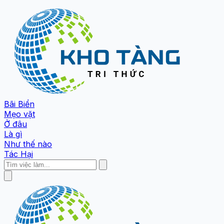
Bãi Biển
Mẹo vặt
Ở đâu
Là gì
Như thế nào
Tác Hại