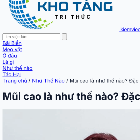
kiemvie
Bãi Biển
Mẹo vặt
Ở đâu
Là gì
Như thế nào
Tác Hại
Trang chủ
/
Như Thế Nào
/
Mũi cao là như thế nào? Đặc
Mũi cao là như thế nào? Đặ