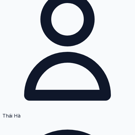
Thái Hà