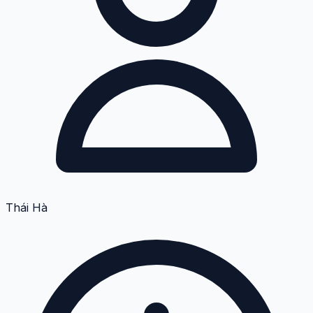
Như Thế Nào
Khám phá mùi gỗ đàn hương trong
nước hoa: đặc trưng và cách sử
dụng