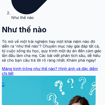
Như thế nào
Như thế nào
Tò mò về một trải nghiệm hay một khái niệm nào đó
diễn ra 'như thế nào'? Chuyên mục này giải đáp tất cả,
từ cuộc sống du học, quy trình một dự án đến cảm giác
lần đầu làm cha mẹ. Các bài viết phân tích sâu, dễ hiểu
sẽ cho bạn câu trả lời rõ ràng nhất. Khám phá ngay!
Màng trinh trông như thế nào? Hình ảnh và đặc điểm
chi tiết