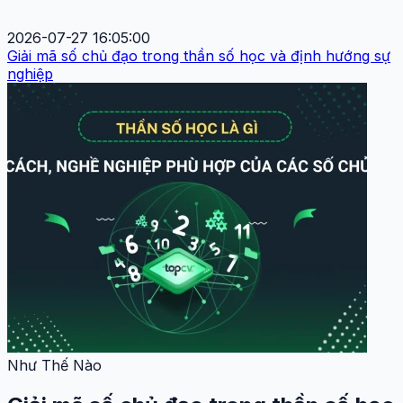
2026-07-27 16:05:00
Giải mã số chủ đạo trong thần số học và định hướng sự
nghiệp
Như Thế Nào