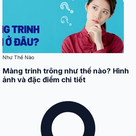
Như Thế Nào
Màng trinh trông như thế nào? Hình
ảnh và đặc điểm chi tiết