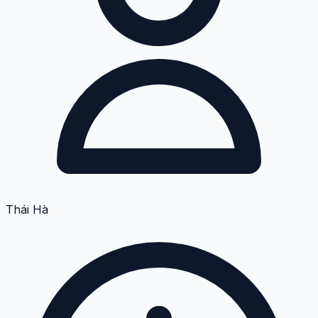
Thái Hà