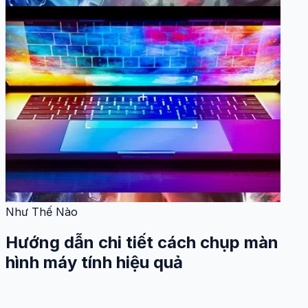
Như Thế Nào
Hướng dẫn chi tiết cách chụp màn
hình máy tính hiệu quả