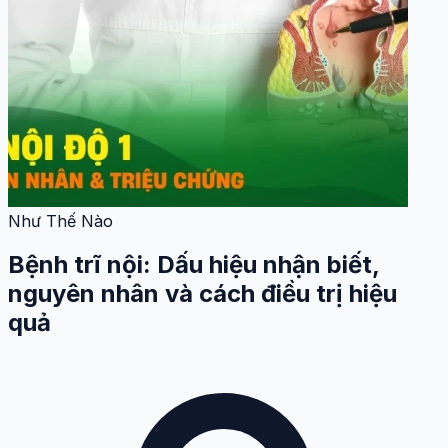
2026-07-26 14:05:00
Bệnh trĩ nội: Dấu hiệu nhận biết, nguyên nhân và cách
điều trị hiệu quả