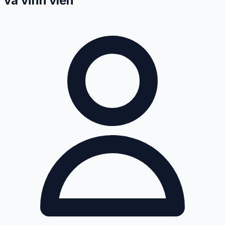
và vĩnh viễn