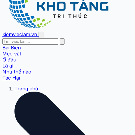
kiemvieclam.vn
Bãi Biển
Mẹo vặt
Ở đâu
Là gì
Như thế nào
Tác Hại
Trang chủ