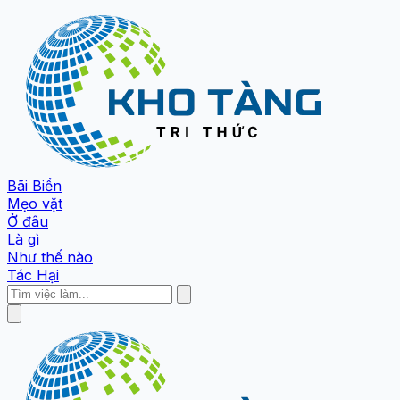
Bãi Biển
Mẹo vặt
Ở đâu
Là gì
Như thế nào
Tác Hại