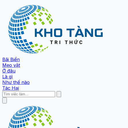
Bãi Biển
Mẹo vặt
Ở đâu
Là gì
Như thế nào
Tác Hại