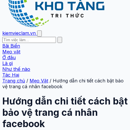
kiemvieclam.vn
Bãi Biển
Mẹo vặt
Ở đâu
Là gì
Như thế nào
Tác Hại
Trang chủ
/
Mẹo Vặt
/
Hướng dẫn chi tiết cách bật bảo
vệ trang cá nhân facebook
Hướng dẫn chi tiết cách bật
bảo vệ trang cá nhân
facebook