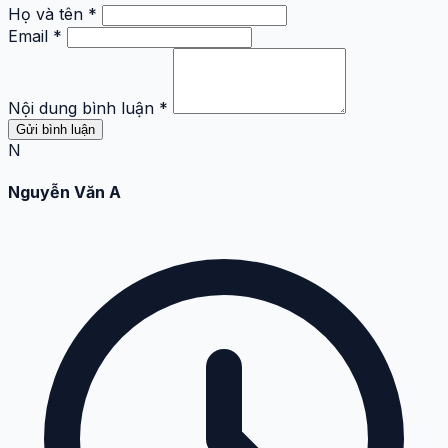
Họ và tên *
Email *
Nội dung bình luận *
Gửi bình luận
N
Nguyễn Văn A