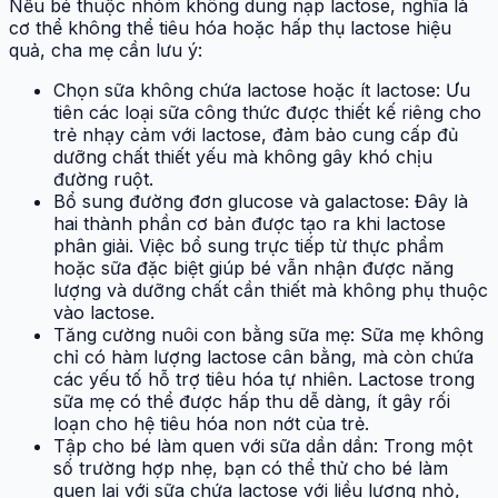
Nếu bé thuộc nhóm không dung nạp lactose, nghĩa là
cơ thể không thể tiêu hóa hoặc hấp thụ lactose hiệu
quả, cha mẹ cần lưu ý:
Chọn sữa không chứa lactose hoặc ít lactose: Ưu
tiên các loại sữa công thức được thiết kế riêng cho
trẻ nhạy cảm với lactose, đảm bảo cung cấp đủ
dưỡng chất thiết yếu mà không gây khó chịu
đường ruột.
Bổ sung đường đơn glucose và galactose: Đây là
hai thành phần cơ bản được tạo ra khi lactose
phân giải. Việc bổ sung trực tiếp từ thực phẩm
hoặc sữa đặc biệt giúp bé vẫn nhận được năng
lượng và dưỡng chất cần thiết mà không phụ thuộc
vào lactose.
Tăng cường nuôi con bằng sữa mẹ: Sữa mẹ không
chỉ có hàm lượng lactose cân bằng, mà còn chứa
các yếu tố hỗ trợ tiêu hóa tự nhiên. Lactose trong
sữa mẹ có thể được hấp thu dễ dàng, ít gây rối
loạn cho hệ tiêu hóa non nớt của trẻ.
Tập cho bé làm quen với sữa dần dần: Trong một
số trường hợp nhẹ, bạn có thể thử cho bé làm
quen lại với sữa chứa lactose với liều lượng nhỏ,