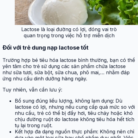
Lactose là loại đường có lợi, đóng vai trò
quan trọng trong việc hỗ trợ miễn dịch
Đối với trẻ dung nạp lactose tốt
Trường hợp bé tiêu hóa lactose bình thường, bạn có thể
yên tâm cho trẻ sử dụng các sản phẩm chứa lactose
như sữa tươi, sữa bột, sữa chua, phô mai,… nhằm đáp
ứng nhu cầu dinh dưỡng hàng ngày.
Tuy nhiên, vẫn cần lưu ý:
Bổ sung đúng liều lượng, không lạm dụng: Dù
lactose có lợi, nhưng nếu cung cấp quá mức so với
nhu cầu, trẻ có thể bị đầy hơi, tiêu chảy hoặc khó
chịu đường ruột do lactose không tiêu hóa hết tích
tụ lại trong ruột.
Kết hợp đa dạng nguồn thực phẩm: Không nên chỉ
dựa vào một loại sữa hay chế phẩm duy nhất. Việc