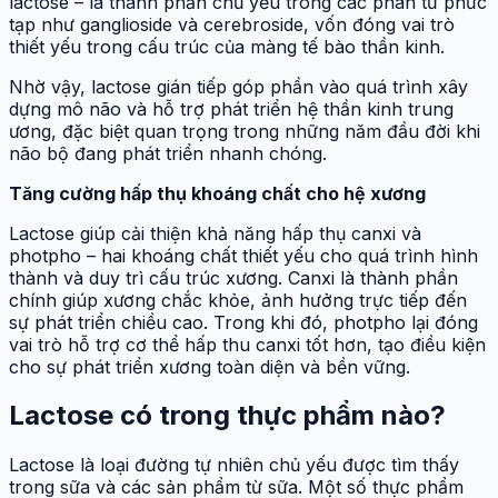
lactose – là thành phần chủ yếu trong các phân tử phức
tạp như ganglioside và cerebroside, vốn đóng vai trò
thiết yếu trong cấu trúc của màng tế bào thần kinh.
Nhờ vậy, lactose gián tiếp góp phần vào quá trình xây
dựng mô não và hỗ trợ phát triển hệ thần kinh trung
ương, đặc biệt quan trọng trong những năm đầu đời khi
não bộ đang phát triển nhanh chóng.
Tăng cường hấp thụ khoáng chất cho hệ xương
Lactose giúp cải thiện khả năng hấp thụ canxi và
photpho – hai khoáng chất thiết yếu cho quá trình hình
thành và duy trì cấu trúc xương. Canxi là thành phần
chính giúp xương chắc khỏe, ảnh hưởng trực tiếp đến
sự phát triển chiều cao. Trong khi đó, photpho lại đóng
vai trò hỗ trợ cơ thể hấp thu canxi tốt hơn, tạo điều kiện
cho sự phát triển xương toàn diện và bền vững.
Lactose có trong thực phẩm nào?
Lactose là loại đường tự nhiên chủ yếu được tìm thấy
trong sữa và các sản phẩm từ sữa. Một số thực phẩm