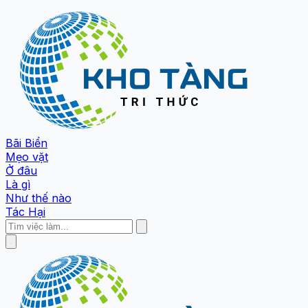
Bãi Biển
Mẹo vặt
Ở đâu
Là gì
Như thế nào
Tác Hại