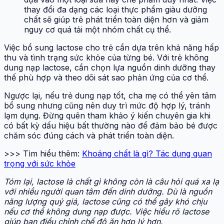
thay đổi đa dạng các loại thực phẩm giàu dưỡng
chất sẽ giúp trẻ phát triển toàn diện hơn và giảm
nguy cơ quá tải một nhóm chất cụ thể.
Việc bổ sung lactose cho trẻ cần dựa trên khả năng hấp
thu và tình trạng sức khỏe của từng bé. Với trẻ không
dung nạp lactose, cần chọn lựa nguồn dinh dưỡng thay
thế phù hợp và theo dõi sát sao phản ứng của cơ thể.
Ngược lại, nếu trẻ dung nạp tốt, cha mẹ có thể yên tâm
bổ sung nhưng cũng nên duy trì mức độ hợp lý, tránh
lạm dụng. Đừng quên tham khảo ý kiến chuyên gia khi
có bất kỳ dấu hiệu bất thường nào để đảm bảo bé được
chăm sóc đúng cách và phát triển toàn diện.
>>> Tìm hiểu thêm:
Khoáng chất là gì? Tác dụng quan
trọng với sức khỏe
Tóm lại, lactose là chất gì không còn là câu hỏi quá xa lạ
với nhiều người quan tâm đến dinh dưỡng. Dù là nguồn
năng lượng quý giá, lactose cũng có thể gây khó chịu
nếu cơ thể không dung nạp được. Việc hiểu rõ lactose
giúp bạn điều chỉnh chế độ ăn hợp lý hơn.