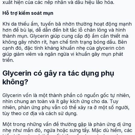
xuất hiện của các nếp nhăn và dấu hiệu lão hóa.
Hỗ trợ kiểm soát mụn
Khi da thiếu ẩm, tuyến bã nhờn thường hoạt động mạnh
hơn để bù lại, dễ dẫn đến bít tắc lỗ chân lông và hình
thành mụn. Glycerin giúp cung cấp độ ẩm cần thiết mà
không gây nhờn rít, hạn chế tình trạng bóng dầu. Bên
cạnh đó, đặc tính kháng khuẩn nhẹ của glycerin còn
giúp giảm viêm và ngăn ngừa vi khuẩn gây mụn phát
triển.
Glycerin có gây ra tác dụng phụ
không?
Glycerin vốn là một thành phần có nguồn gốc tự nhiên,
nhìn chung an toàn và ít gây kích ứng cho da. Tuy
nhiên, phản ứng phụ vẫn có thể xảy ra ở một số người,
tùy theo cơ địa và cách sử dụng.
Một trong những vấn đề thường gặp là phản ứng dị ứng
nhẹ như mẩn đỏ, ngứa hoặc sưng tấy. Mặc dù hiếm, các