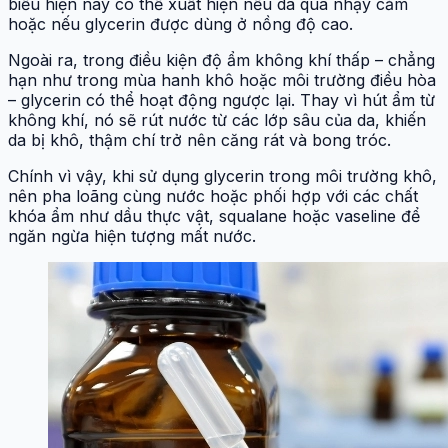
biểu hiện này có thể xuất hiện nếu da quá nhạy cảm
hoặc nếu glycerin được dùng ở nồng độ cao.
Ngoài ra, trong điều kiện độ ẩm không khí thấp – chẳng
hạn như trong mùa hanh khô hoặc môi trường điều hòa
– glycerin có thể hoạt động ngược lại. Thay vì hút ẩm từ
không khí, nó sẽ rút nước từ các lớp sâu của da, khiến
da bị khô, thậm chí trở nên căng rát và bong tróc.
Chính vì vậy, khi sử dụng glycerin trong môi trường khô,
nên pha loãng cùng nước hoặc phối hợp với các chất
khóa ẩm như dầu thực vật, squalane hoặc vaseline để
ngăn ngừa hiện tượng mất nước.