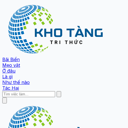
Bãi Biển
Mẹo vặt
Ở đâu
Là gì
Như thế nào
Tác Hại