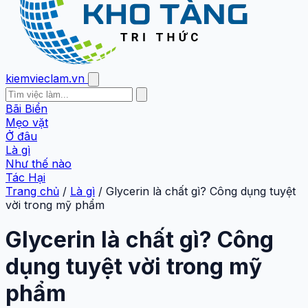
kiemvieclam.vn
Bãi Biển
Mẹo vặt
Ở đâu
Là gì
Như thế nào
Tác Hại
Trang chủ
/
Là gì
/
Glycerin là chất gì? Công dụng tuyệt
vời trong mỹ phẩm
Glycerin là chất gì? Công
dụng tuyệt vời trong mỹ
phẩm