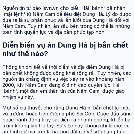
Nguồn tin từ báo lsvn.vn cho biết, Hải 'bánh' đã nhận
'mật lệnh' từ Năm Cam để tiêu diệt Dung Hà. Lý do được
đưa ra là sự phản phúc và lấn lướt của Dung Hà đối với
Năm Cam. Tuy nhiên, ẩn sâu bên trong có thể là những
toan tính quyền lực và địa bàn phức tạp hơn.
Diễn biến vụ án Dung Hà bị bắn chết
như thế nào?
Thông tin chi tiết về thời điểm và địa điểm Dung Hà bị
bắn chết không được công khai rộng rãi. Tuy nhiên, các
nguồn tin khẳng định vụ việc xảy ra vào khoảng năm
2000, khi Năm Cam đang ở đỉnh cao quyền lực. Hải
'bánh', một đàn em thân tín của Năm Cam, được giao
nhiệm vụ này.
Một số giả thuyết cho rằng Dung Hà bị bắn chết tại một
vũ trường hoặc trên đường phố Sài Gòn. Cuộc đấu súng
hoặc hành động truy sát diễn ra nhanh chóng, khiến bà
trùm không kịp trở tay. Sự việc này không chỉ là một vụ
án hình sự mà còn là bài học đắt giá về sự phản phúc