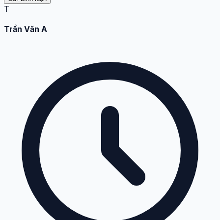
T
Trần Văn A