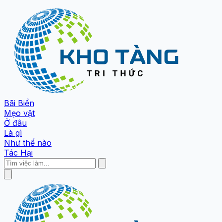
Bãi Biển
Mẹo vặt
Ở đâu
Là gì
Như thế nào
Tác Hại