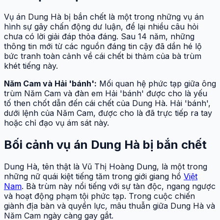
Vụ án Dung Hà bị bắn chết là một trong những vụ án
hình sự gây chấn động dư luận, để lại nhiều câu hỏi
chưa có lời giải đáp thỏa đáng. Sau 14 năm, những
thông tin mới từ các nguồn đáng tin cậy đã dần hé lộ
bức tranh toàn cảnh về cái chết bi thảm của bà trùm
khét tiếng này.
Năm Cam và Hải 'bánh':
Mối quan hệ phức tạp giữa ông
trùm Năm Cam và đàn em Hải 'bánh' được cho là yếu
tố then chốt dẫn đến cái chết của Dung Hà. Hải 'bánh',
dưới lệnh của Năm Cam, được cho là đã trực tiếp ra tay
hoặc chỉ đạo vụ ám sát này.
Bối cảnh vụ án Dung Hà bị bắn chết
Dung Hà, tên thật là Vũ Thị Hoàng Dung, là một trong
những nữ quái kiệt tiếng tăm trong giới giang hồ
Việt
Nam
. Bà trùm này nổi tiếng với sự tàn độc, ngang ngược
và hoạt động phạm tội phức tạp. Trong cuộc chiến
giành địa bàn và quyền lực, mâu thuẫn giữa Dung Hà và
Năm Cam ngày càng gay gắt.