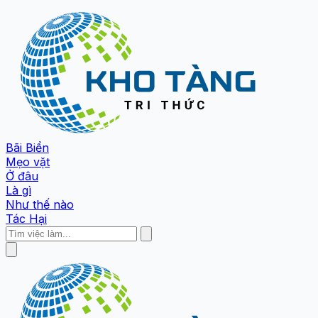
Bãi Biển
Mẹo vặt
Ở đâu
Là gì
Như thế nào
Tác Hại