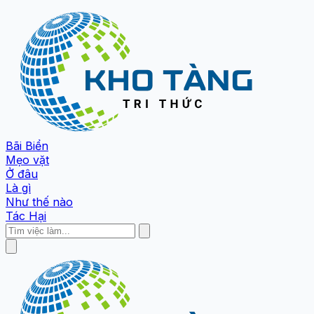
Bãi Biển
Mẹo vặt
Ở đâu
Là gì
Như thế nào
Tác Hại