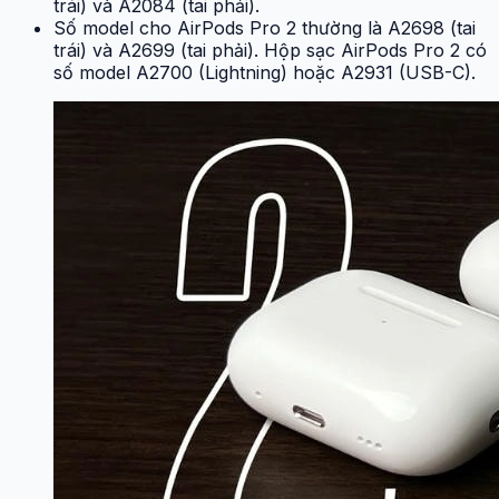
trái) và A2084 (tai phải).
Số model cho AirPods Pro 2 thường là A2698 (tai
trái) và A2699 (tai phải). Hộp sạc AirPods Pro 2 có
số model A2700 (Lightning) hoặc A2931 (USB-C).