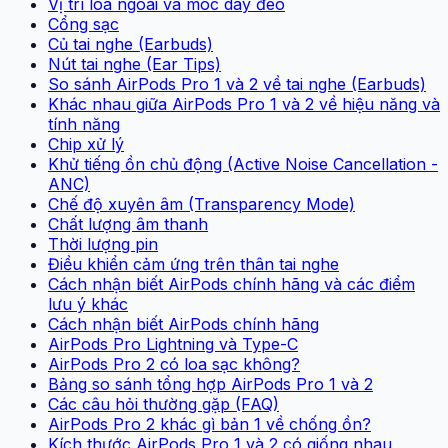
Vị trí loa ngoài và móc dây đeo
Cổng sạc
Củ tai nghe (Earbuds)
Nút tai nghe (Ear Tips)
So sánh AirPods Pro 1 và 2 về tai nghe (Earbuds)
Khác nhau giữa AirPods Pro 1 và 2 về hiệu năng và
tính năng
Chip xử lý
Khử tiếng ồn chủ động (Active Noise Cancellation -
ANC)
Chế độ xuyên âm (Transparency Mode)
Chất lượng âm thanh
Thời lượng pin
Điều khiển cảm ứng trên thân tai nghe
Cách nhận biết AirPods chính hãng và các điểm
lưu ý khác
Cách nhận biết AirPods chính hãng
AirPods Pro Lightning và Type-C
AirPods Pro 2 có loa sạc không?
Bảng so sánh tổng hợp AirPods Pro 1 và 2
Các câu hỏi thường gặp (FAQ)
AirPods Pro 2 khác gì bản 1 về chống ồn?
Kích thước AirPods Pro 1 và 2 có giống nhau