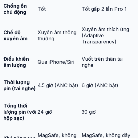
Chống ồn
Tốt
Tốt gấp 2 lần Pro 1
chủ động
Xuyên âm thích ứng
Chế độ
Xuyên âm thông
(Adaptive
xuyên âm
thường
Transparency)
Điều khiển
Vuốt trên thân tai
Qua iPhone/Siri
âm lượng
nghe
Thời lượng
4.5 giờ (ANC bật)
6 giờ (ANC bật)
pin (tai nghe)
Tổng thời
lượng pin (với
24 giờ
30 giờ
hộp sạc)
MagSafe, không
MagSafe, không dây