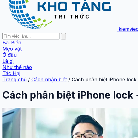
kiemvie
Bãi Biển
Mẹo vặt
Ở đâu
Là gì
Như thế nào
Tác Hại
Trang chủ
/
Cách nhận biết
/
Cách phân biệt iPhone lock
Cách phân biệt iPhone lock