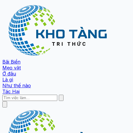
Bãi Biển
Mẹo vặt
Ở đâu
Là gì
Như thế nào
Tác Hại