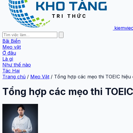
kiemvie
Bãi Biển
Mẹo vặt
Ở đâu
Là gì
Như thế nào
Tác Hại
Trang chủ
/
Mẹo Vặt
/
Tổng hợp các mẹo thi TOEIC hiệu 
Tổng hợp các mẹo thi TOEIC