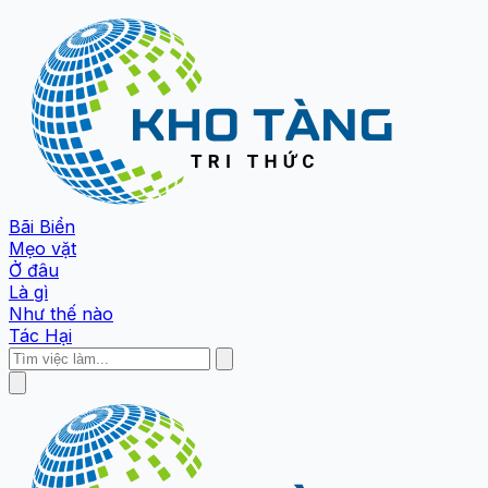
Bãi Biển
Mẹo vặt
Ở đâu
Là gì
Như thế nào
Tác Hại