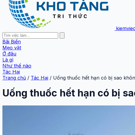
kiemvie
Bãi Biển
Mẹo vặt
Ở đâu
Là gì
Như thế nào
Tác Hại
Trang chủ
/
Tác Hại
/
Uống thuốc hết hạn có bị sao khôn
Uống thuốc hết hạn có bị sa