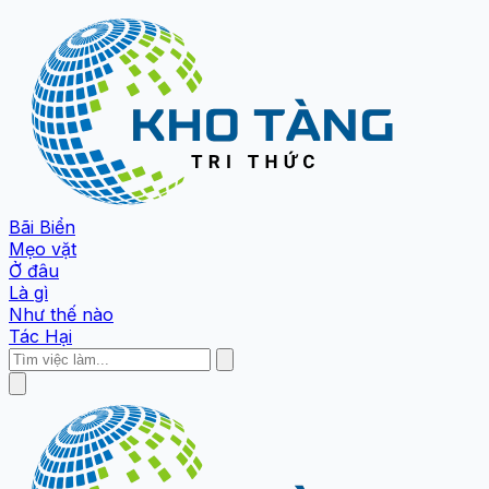
Bãi Biển
Mẹo vặt
Ở đâu
Là gì
Như thế nào
Tác Hại