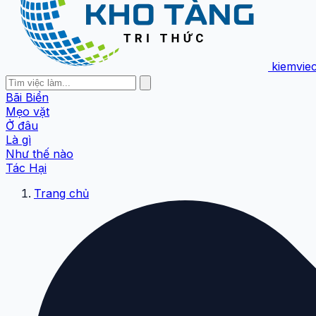
kiemvie
Bãi Biển
Mẹo vặt
Ở đâu
Là gì
Như thế nào
Tác Hại
Trang chủ