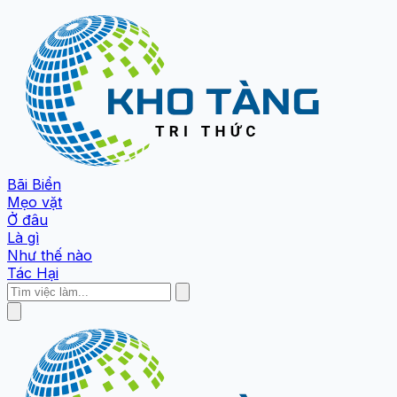
Bãi Biển
Mẹo vặt
Ở đâu
Là gì
Như thế nào
Tác Hại