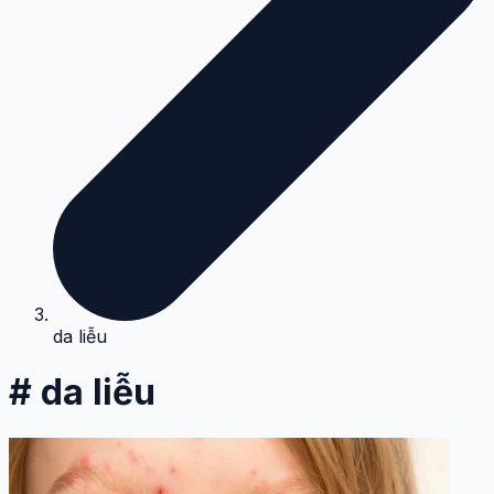
da liễu
# da liễu