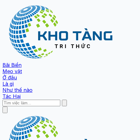
Bãi Biển
Mẹo vặt
Ở đâu
Là gì
Như thế nào
Tác Hại