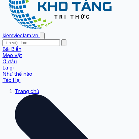
kiemvieclam.vn
Bãi Biển
Mẹo vặt
Ở đâu
Là gì
Như thế nào
Tác Hại
Trang chủ