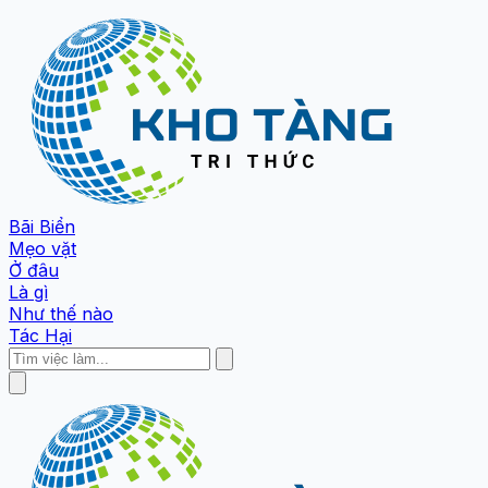
Bãi Biển
Mẹo vặt
Ở đâu
Là gì
Như thế nào
Tác Hại