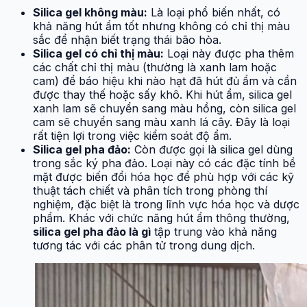
Silica gel không màu:
Là loại phổ biến nhất, có
khả năng hút ẩm tốt nhưng không có chỉ thị màu
sắc để nhận biết trạng thái bão hòa.
Silica gel có chỉ thị màu:
Loại này được pha thêm
các chất chỉ thị màu (thường là xanh lam hoặc
cam) để báo hiệu khi nào hạt đã hút đủ ẩm và cần
được thay thế hoặc sấy khô. Khi hút ẩm, silica gel
xanh lam sẽ chuyển sang màu hồng, còn silica gel
cam sẽ chuyển sang màu xanh lá cây. Đây là loại
rất tiện lợi trong việc kiểm soát độ ẩm.
Silica gel pha đảo:
Còn được gọi là silica gel dùng
trong sắc ký pha đảo. Loại này có các đặc tính bề
mặt được biến đổi hóa học để phù hợp với các kỹ
thuật tách chiết và phân tích trong phòng thí
nghiệm, đặc biệt là trong lĩnh vực hóa học và dược
phẩm. Khác với chức năng hút ẩm thông thường,
silica gel pha đảo là gì
tập trung vào khả năng
tương tác với các phân tử trong dung dịch.