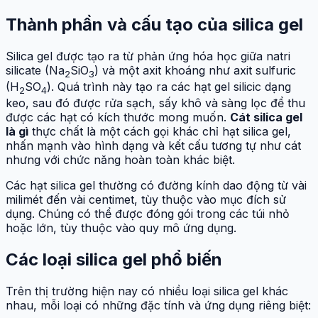
Thành phần và cấu tạo của silica gel
Silica gel được tạo ra từ phản ứng hóa học giữa natri
silicate (Na
SiO
) và một axit khoáng như axit sulfuric
2
3
(H
SO
). Quá trình này tạo ra các hạt gel silicic dạng
2
4
keo, sau đó được rửa sạch, sấy khô và sàng lọc để thu
được các hạt có kích thước mong muốn.
Cát silica gel
là gì
thực chất là một cách gọi khác chỉ hạt silica gel,
nhấn mạnh vào hình dạng và kết cấu tương tự như cát
nhưng với chức năng hoàn toàn khác biệt.
Các hạt silica gel thường có đường kính dao động từ vài
milimét đến vài centimet, tùy thuộc vào mục đích sử
dụng. Chúng có thể được đóng gói trong các túi nhỏ
hoặc lớn, tùy thuộc vào quy mô ứng dụng.
Các loại silica gel phổ biến
Trên thị trường hiện nay có nhiều loại silica gel khác
nhau, mỗi loại có những đặc tính và ứng dụng riêng biệt: