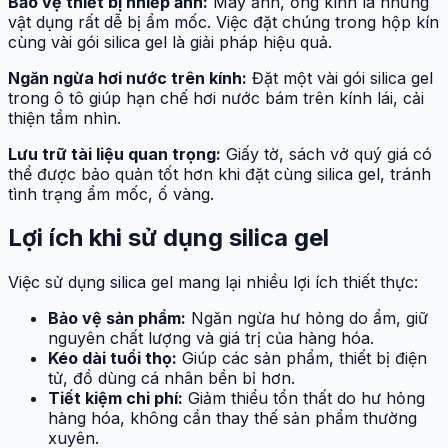
Bảo vệ thiết bị nhiếp ảnh:
Máy ảnh, ống kính là những
vật dụng rất dễ bị ẩm mốc. Việc đặt chúng trong hộp kín
cùng vài gói silica gel là giải pháp hiệu quả.
Ngăn ngừa hơi nước trên kính:
Đặt một vài gói silica gel
trong ô tô giúp hạn chế hơi nước bám trên kính lái, cải
thiện tầm nhìn.
Lưu trữ tài liệu quan trọng:
Giấy tờ, sách vở quý giá có
thể được bảo quản tốt hơn khi đặt cùng silica gel, tránh
tình trạng ẩm mốc, ố vàng.
Lợi ích khi sử dụng silica gel
Việc sử dụng silica gel mang lại nhiều lợi ích thiết thực:
Bảo vệ sản phẩm:
Ngăn ngừa hư hỏng do ẩm, giữ
nguyên chất lượng và giá trị của hàng hóa.
Kéo dài tuổi thọ:
Giúp các sản phẩm, thiết bị điện
tử, đồ dùng cá nhân bền bỉ hơn.
Tiết kiệm chi phí:
Giảm thiểu tổn thất do hư hỏng
hàng hóa, không cần thay thế sản phẩm thường
xuyên.