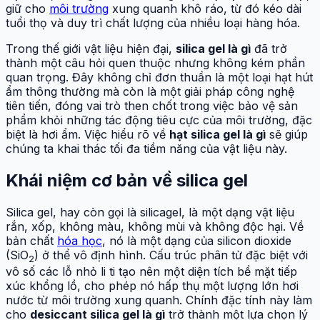
giữ cho
môi trường
xung quanh khô ráo, từ đó kéo dài
tuổi thọ và duy trì chất lượng của nhiều loại hàng hóa.
Trong thế giới vật liệu hiện đại,
silica gel là gì
đã trở
thành một câu hỏi quen thuộc nhưng không kém phần
quan trọng. Đây không chỉ đơn thuần là một loại hạt hút
ẩm thông thường mà còn là một giải pháp công nghệ
tiên tiến, đóng vai trò then chốt trong việc bảo vệ sản
phẩm khỏi những tác động tiêu cực của môi trường, đặc
biệt là hơi ẩm. Việc hiểu rõ về
hạt silica gel là gì
sẽ giúp
chúng ta khai thác tối đa tiềm năng của vật liệu này.
Khái niệm cơ bản về silica gel
Silica gel, hay còn gọi là silicagel, là một dạng vật liệu
rắn, xốp, không màu, không mùi và không độc hại. Về
bản chất
hóa học
, nó là một dạng của silicon dioxide
(SiO
) ở thể vô định hình. Cấu trúc phân tử đặc biệt với
2
vô số các lỗ nhỏ li ti tạo nên một diện tích bề mặt tiếp
xúc khổng lồ, cho phép nó hấp thụ một lượng lớn hơi
nước từ môi trường xung quanh. Chính đặc tính này làm
cho
desiccant silica gel là gì
trở thành một lựa chọn lý