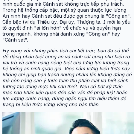
ninh quốc gia mà Cảnh sát không trực tiếp phụ trách.
Trong hệ thống cấp bậc, một sỹ quan thuộc lực lượng
An ninh hay Cảnh sát đều được gọi chung là "Công an".
Cấp bậc (ví dụ Thiếu úy, Đại úy, Thượng tá...) mới là yếu
tố quyết định "ai lớn hơn" về chức vụ và quyền hạn
trong ngành, không phải danh xưng "Công an" hay
"Cảnh sát".
Hy vọng với những phân tích chi tiết trên, bạn đã có thể
dễ dàng phân biệt công an và cảnh sát cũng như hiểu rõ
vai trò và chức năng riêng biệt của từng lực lượng trong
hệ thống an ninh quốc gia. Việc nắm vững kiến thức này
không chỉ giúp bạn tránh những nhầm lẫn không đáng có
mà còn nâng cao ý thức tuân thủ pháp luật và biết cách
tương tác đúng mực khi cần thiết. Nếu có bất kỳ thắc
mắc nào khác liên quan đến các vấn đề pháp luật hoặc
lực lượng chức năng, đừng ngần ngại tìm hiểu thêm để
trang bị kiến thức vững vàng cho bản thân.