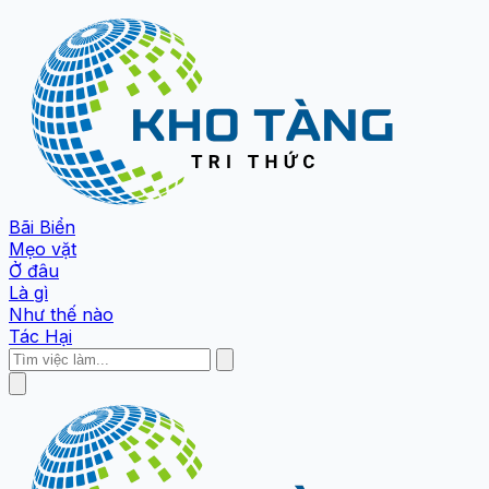
Bãi Biển
Mẹo vặt
Ở đâu
Là gì
Như thế nào
Tác Hại