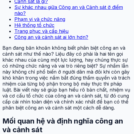
Cảnh sát là gì?
Sự khác nhau giữa Công an và Cảnh sát ở điểm
nào?
Phạm vi và chức năng
Hệ thống tổ chức
Trang phục và cấp hiệu
Công an và cảnh sát ai lớn hơn?
Bạn đang băn khoăn không biết phân biệt công an và
cảnh sát như thế nào? Liệu đây có phải là hai tên gọi
khác nhau của cùng một lực lượng, hay chúng thực sự
có những chức năng và vai trò riêng biệt? Sự nhầm lẫn
này không chỉ phổ biến ở người dân mà đôi khi còn gây
khó khăn trong việc nắm bắt đúng thẩm quyền và trách
nhiệm của từng bộ phận trong bộ máy thực thi pháp
luật. Bài viết này sẽ giúp bạn hiểu rõ bản chất, nhiệm vụ
và cơ cấu tổ chức của công an và cảnh sát, từ đó cung
cấp cái nhìn toàn diện và chính xác nhất để bạn có thể
phân biệt công an và cảnh sát một cách dễ dàng.
Mối quan hệ và định nghĩa công an
và cảnh sát