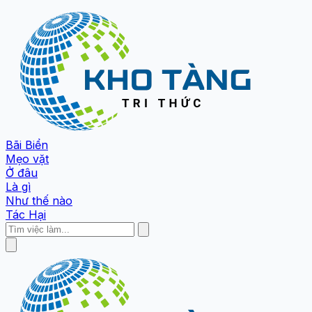
Bãi Biển
Mẹo vặt
Ở đâu
Là gì
Như thế nào
Tác Hại