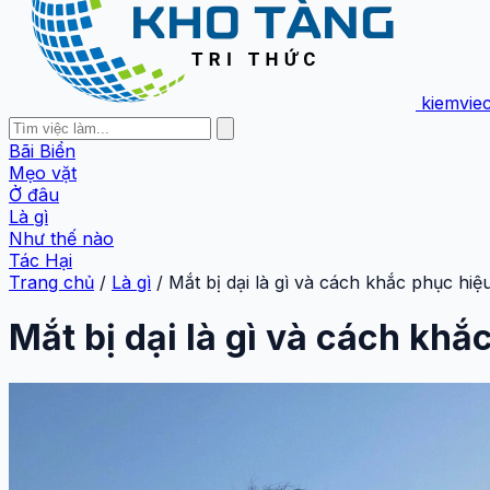
kiemvie
Bãi Biển
Mẹo vặt
Ở đâu
Là gì
Như thế nào
Tác Hại
Trang chủ
/
Là gì
/
Mắt bị dại là gì và cách khắc phục hiệ
Mắt bị dại là gì và cách khắ