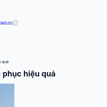
clam.vn
u quả
c phục hiệu quả