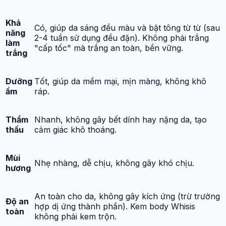
Khả
Có, giúp da sáng đều màu và bật tông từ từ (sau
năng
2-4 tuần sử dụng đều đặn). Không phải trắng
làm
"cấp tốc" mà trắng an toàn, bền vững.
trắng
Dưỡng
Tốt, giúp da mềm mại, mịn màng, không khô
ẩm
ráp.
Thẩm
Nhanh, không gây bết dính hay nặng da, tạo
thấu
cảm giác khô thoáng.
Mùi
Nhẹ nhàng, dễ chịu, không gây khó chịu.
hương
An toàn cho da, không gây kích ứng (trừ trường
Độ an
hợp dị ứng thành phần). Kem body Whisis
toàn
không phải kem trộn.