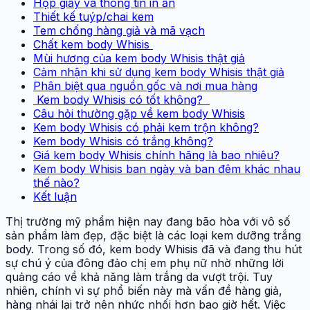
Hộp giấy và thông tin in ấn
Thiết kế tuýp/chai kem
Tem chống hàng giả và mã vạch
Chất kem body Whisis
Mùi hương của kem body Whisis thật giả
Cảm nhận khi sử dụng kem body Whisis thật giả
Phân biệt qua nguồn gốc và nơi mua hàng
Kem body Whisis có tốt không?
Câu hỏi thường gặp về kem body Whisis
Kem body Whisis có phải kem trộn không?
Kem body Whisis có trắng không?
Giá kem body Whisis chính hãng là bao nhiêu?
Kem body Whisis ban ngày và ban đêm khác nhau
thế nào?
Kết luận
Thị trường mỹ phẩm hiện nay đang bão hòa với vô số
sản phẩm làm đẹp, đặc biệt là các loại kem dưỡng trắng
body. Trong số đó, kem body Whisis đã và đang thu hút
sự chú ý của đông đảo chị em phụ nữ nhờ những lời
quảng cáo về khả năng làm trắng da vượt trội. Tuy
nhiên, chính vì sự phổ biến này mà vấn đề hàng giả,
hàng nhái lại trở nên nhức nhối hơn bao giờ hết. Việc