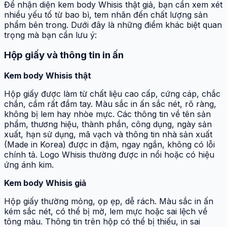
Để nhận diện kem body Whisis thật giả, bạn cần xem xét
nhiều yếu tố từ bao bì, tem nhãn đến chất lượng sản
phẩm bên trong. Dưới đây là những điểm khác biệt quan
trọng mà bạn cần lưu ý:
Hộp giấy và thông tin in ấn
Kem body Whisis thật
Hộp giấy được làm từ chất liệu cao cấp, cứng cáp, chắc
chắn, cầm rất đầm tay. Màu sắc in ấn sắc nét, rõ ràng,
không bị lem hay nhòe mực. Các thông tin về tên sản
phẩm, thương hiệu, thành phần, công dụng, ngày sản
xuất, hạn sử dụng, mã vạch và thông tin nhà sản xuất
(Made in Korea) được in đậm, ngay ngắn, không có lỗi
chính tả. Logo Whisis thường được in nổi hoặc có hiệu
ứng ánh kim.
Kem body Whisis giả
Hộp giấy thường mỏng, ọp ẹp, dễ rách. Màu sắc in ấn
kém sắc nét, có thể bị mờ, lem mực hoặc sai lệch về
tông màu. Thông tin trên hộp có thể bị thiếu, in sai