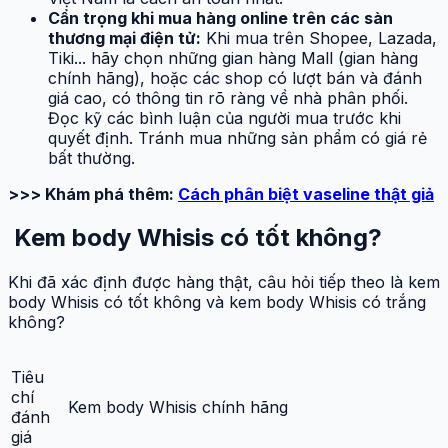
Cẩn trọng khi mua hàng online trên các sàn
thương mại điện tử:
Khi mua trên Shopee, Lazada,
Tiki... hãy chọn những gian hàng Mall (gian hàng
chính hãng), hoặc các shop có lượt bán và đánh
giá cao, có thông tin rõ ràng về nhà phân phối.
Đọc kỹ các bình luận của người mua trước khi
quyết định. Tránh mua những sản phẩm có giá rẻ
bất thường.
>>> Khám phá thêm:
Cách phân biệt vaseline thật giả
Kem body Whisis có tốt không?
Khi đã xác định được hàng thật, câu hỏi tiếp theo là kem
body Whisis có tốt không và kem body Whisis có trắng
không?
Tiêu
chí
Kem body Whisis chính hãng
đánh
giá