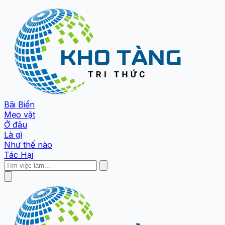
Bãi Biển
Mẹo vặt
Ở đâu
Là gì
Như thế nào
Tác Hại