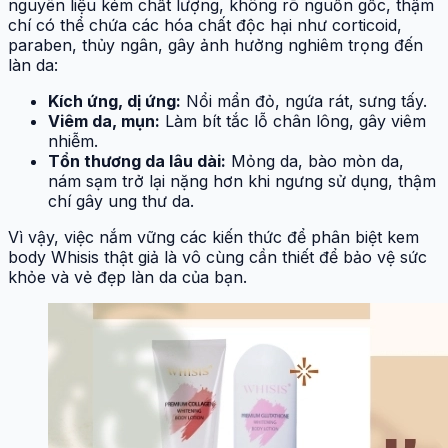
nguyên liệu kém chất lượng, không rõ nguồn gốc, thậm
chí có thể chứa các hóa chất độc hại như corticoid,
paraben, thủy ngân, gây ảnh hưởng nghiêm trọng đến
làn da:
Kích ứng, dị ứng:
Nổi mẩn đỏ, ngứa rát, sưng tấy.
Viêm da, mụn:
Làm bít tắc lỗ chân lông, gây viêm
nhiễm.
Tổn thương da lâu dài:
Mỏng da, bào mòn da,
nám sạm trở lại nặng hơn khi ngưng sử dụng, thậm
chí gây ung thư da.
Vì vậy, việc nắm vững các kiến thức để phân biệt kem
body Whisis thật giả là vô cùng cần thiết để bảo vệ sức
khỏe và vẻ đẹp làn da của bạn.