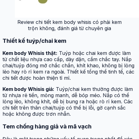
Review chi tiết kem body whisis có phải kem
trộn không, đánh giá từ chuyên gia
Thiết kế tuýp/chai kem
Kem body Whisis thật:
Tuýp hoặc chai kem được làm
từ chất liệu nhựa cao cấp, dày dặn, cầm chắc tay. Nắp
chai/tuýp đóng mở chắc chắn, khít khao, không bị lỏng
lẻo hay rò rỉ kem ra ngoài. Thiết kế tổng thể tinh tế, các
chi tiết được hoàn thiện tỉ mỉ.
Kem body Whisis giả:
Tuýp/chai kem thường được làm
từ nhựa rẻ tiền, mỏng manh, dễ bóp méo. Nắp có thể
lỏng lẻo, không khít, dễ bị bung ra hoặc rò rỉ kem. Các
chi tiết trên thân chai/tuýp có thể bị lỗi, gờ cạnh sắc
hoặc không được trơn nhẵn.
Tem chống hàng giả và mã vạch
Đây là một trong những yếu tố quan trọng nhất để xác