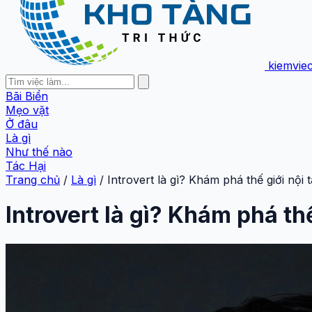
kiemvie
Bãi Biển
Mẹo vặt
Ở đâu
Là gì
Như thế nào
Tác Hại
Trang chủ
/
Là gì
/
Introvert là gì? Khám phá thế giới nộ
Introvert là gì? Khám phá th