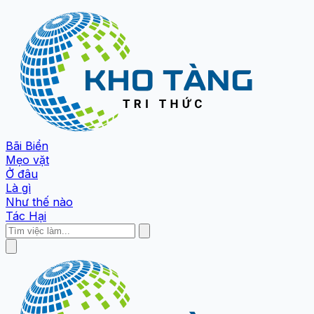
Bãi Biển
Mẹo vặt
Ở đâu
Là gì
Như thế nào
Tác Hại