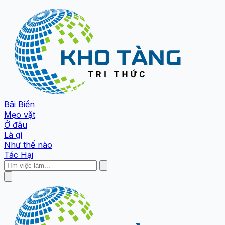
Bãi Biển
Mẹo vặt
Ở đâu
Là gì
Như thế nào
Tác Hại