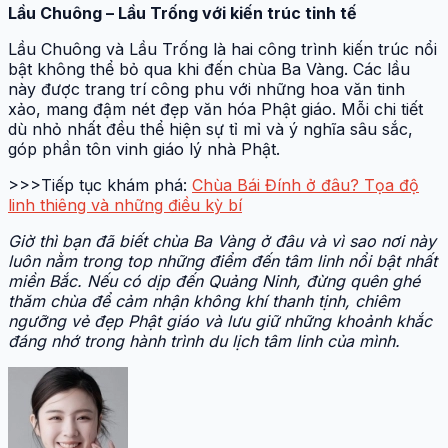
Lầu Chuông – Lầu Trống với kiến trúc tinh tế
Lầu Chuông và Lầu Trống là hai công trình kiến trúc nổi
bật không thể bỏ qua khi đến chùa Ba Vàng. Các lầu
này được trang trí công phu với những hoa văn tinh
xảo, mang đậm nét đẹp văn hóa Phật giáo. Mỗi chi tiết
dù nhỏ nhất đều thể hiện sự tỉ mỉ và ý nghĩa sâu sắc,
góp phần tôn vinh giáo lý nhà Phật.
>>>Tiếp tục khám phá:
Chùa Bái Đính ở đâu? Tọa độ
linh thiêng và những điều kỳ bí
Giờ thì bạn đã biết chùa Ba Vàng ở đâu và vì sao nơi này
luôn nằm trong top những điểm đến tâm linh nổi bật nhất
miền Bắc. Nếu có dịp đến Quảng Ninh, đừng quên ghé
thăm chùa để cảm nhận không khí thanh tịnh, chiêm
ngưỡng vẻ đẹp Phật giáo và lưu giữ những khoảnh khắc
đáng nhớ trong hành trình du lịch tâm linh của mình.