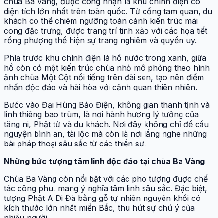
chùa Ba Vàng, được công nhận là khu chính điện có
diện tích lớn nhất trên toàn quốc. Từ cổng tam quan, du
khách có thể chiêm ngưỡng toàn cảnh kiến trúc mái
cong đặc trưng, được trang trí tinh xảo với các họa tiết
rồng phượng thể hiện sự trang nghiêm và quyền uy.
Phía trước khu chính điện là hồ nước trong xanh, giữa
hồ còn có một kiến trúc chùa nhỏ mô phỏng theo hình
ảnh chùa Một Cột nổi tiếng trên đài sen, tạo nên điểm
nhấn độc đáo và hài hòa với cảnh quan thiên nhiên.
Bước vào Đại Hùng Bảo Điện, không gian thanh tịnh và
linh thiêng bao trùm, là nơi hành hương lý tưởng của
tăng ni, Phật tử và du khách. Nơi đây không chỉ để cầu
nguyện bình an, tài lộc mà còn là nơi lắng nghe những
bài pháp thoại sâu sắc từ các thiền sư.
Những bức tượng tâm linh độc đáo tại chùa Ba Vàng
Chùa Ba Vàng còn nổi bật với các pho tượng được chế
tác công phu, mang ý nghĩa tâm linh sâu sắc. Đặc biệt,
tượng Phật A Di Đà bằng gỗ tự nhiên nguyên khối có
kích thước lớn nhất miền Bắc, thu hút sự chú ý của
nhiều người.