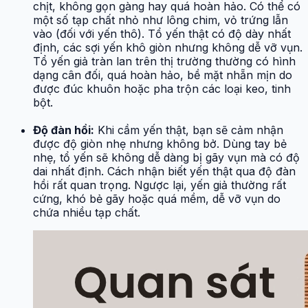
chịt, không gọn gàng hay quá hoàn hảo. Có thể có
một số tạp chất nhỏ như lông chim, vỏ trứng lẫn
vào (đối với yến thô). Tổ yến thật có độ dày nhất
định, các sợi yến khô giòn nhưng không dễ vỡ vụn.
Tổ yến giả tràn lan trên thị trường thường có hình
dạng cân đối, quá hoàn hảo, bề mặt nhẵn mịn do
được đúc khuôn hoặc pha trộn các loại keo, tinh
bột.
Độ đàn hồi:
Khi cầm yến thật, bạn sẽ cảm nhận
được độ giòn nhẹ nhưng không bở. Dùng tay bẻ
nhẹ, tổ yến sẽ không dễ dàng bị gãy vụn mà có độ
dai nhất định. Cách nhận biết yến thật qua độ đàn
hồi rất quan trọng. Ngược lại, yến giả thường rất
cứng, khó bẻ gãy hoặc quá mềm, dễ vỡ vụn do
chứa nhiều tạp chất.