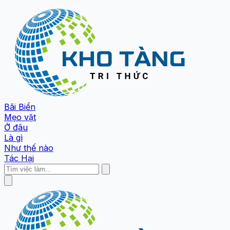
Bãi Biển
Mẹo vặt
Ở đâu
Là gì
Như thế nào
Tác Hại