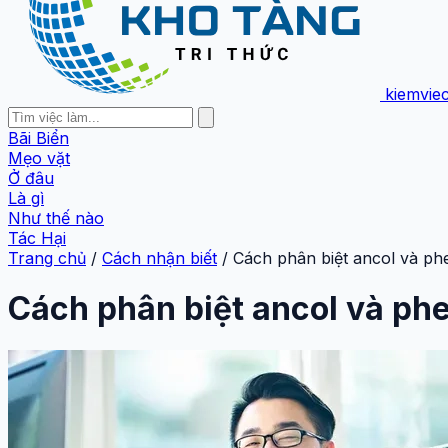
kiemvie
Bãi Biển
Mẹo vặt
Ở đâu
Là gì
Như thế nào
Tác Hại
Trang chủ
/
Cách nhận biết
/
Cách phân biệt ancol và ph
Cách phân biệt ancol và phe