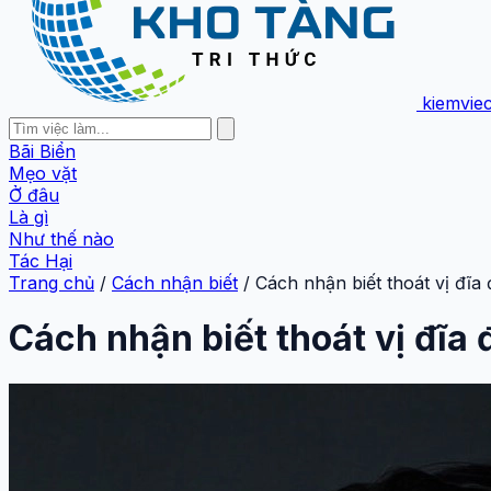
kiemvie
Bãi Biển
Mẹo vặt
Ở đâu
Là gì
Như thế nào
Tác Hại
Trang chủ
/
Cách nhận biết
/
Cách nhận biết thoát vị đĩ
Cách nhận biết thoát vị đĩa