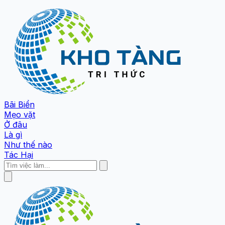
Bãi Biển
Mẹo vặt
Ở đâu
Là gì
Như thế nào
Tác Hại