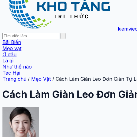
kiemvie
Bãi Biển
Mẹo vặt
Ở đâu
Là gì
Như thế nào
Tác Hại
Trang chủ
/
Mẹo Vặt
/
Cách Làm Giàn Leo Đơn Giản Tự 
Cách Làm Giàn Leo Đơn Giả