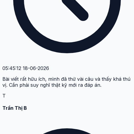
05:45:12 18-06-2026
Bài viết rất hữu ích, mình đã thử vài câu và thấy khá thú
vị. Cần phải suy nghĩ thật kỹ mới ra đáp án.
T
Trần Thị B