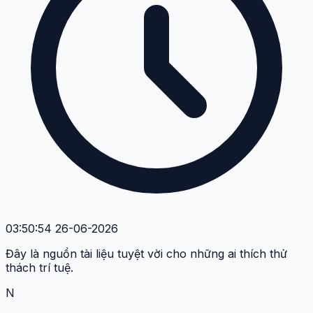
03:50:54 26-06-2026
Đây là nguồn tài liệu tuyệt vời cho những ai thích thử
thách trí tuệ.
N