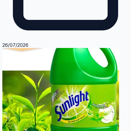
26/07/2026