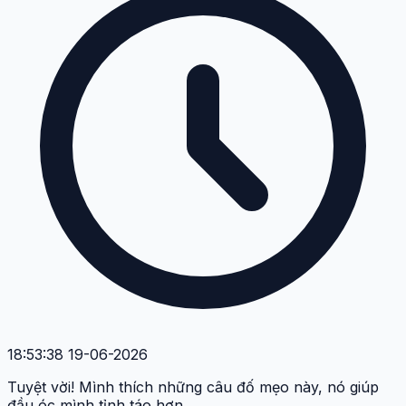
18:53:38 19-06-2026
Tuyệt vời! Mình thích những câu đố mẹo này, nó giúp
đầu óc mình tỉnh táo hơn.