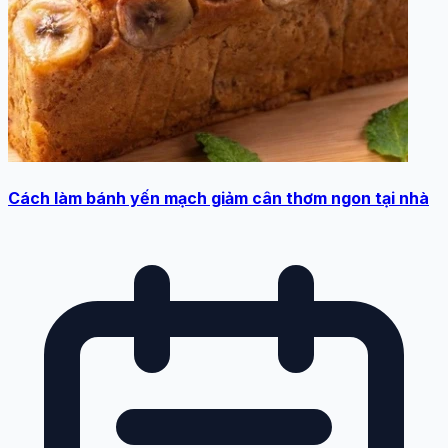
Cách làm bánh yến mạch giảm cân thơm ngon tại nhà