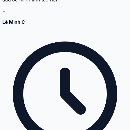
L
Lê Minh C