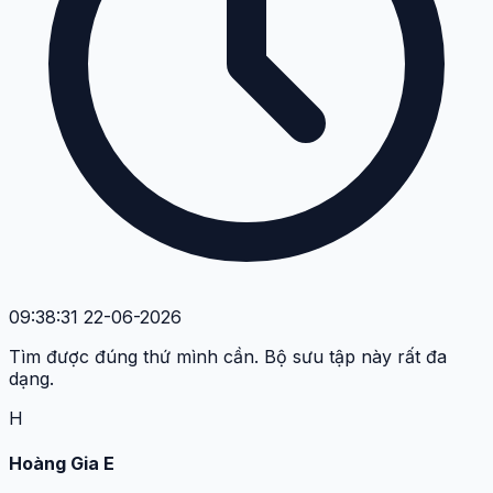
09:38:31 22-06-2026
Tìm được đúng thứ mình cần. Bộ sưu tập này rất đa
dạng.
H
Hoàng Gia E