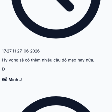
17:27:11 27-06-2026
Hy vọng sẽ có thêm nhiều câu đố mẹo hay nữa.
Đ
Đỗ Minh J