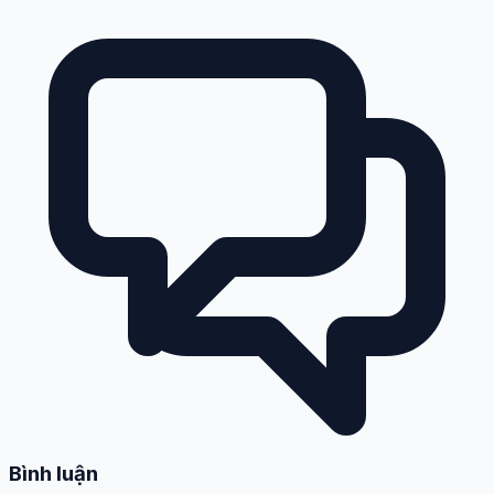
Bình luận