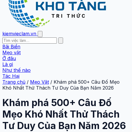
kiemvieclam.vn
Bãi Biển
Mẹo vặt
Ở đâu
Là gì
Như thế nào
Tác Hại
Trang chủ
/
Mẹo Vặt
/
Khám phá 500+ Câu Đố Mẹo
Khó Nhất Thử Thách Tư Duy Của Bạn Năm 2026
Khám phá 500+ Câu Đố
Mẹo Khó Nhất Thử Thách
Tư Duy Của Bạn Năm 2026