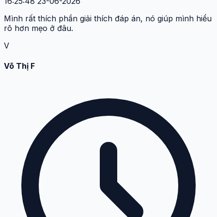
16:25:48 23-06-2026
Mình rất thích phần giải thích đáp án, nó giúp mình hiểu
rõ hơn mẹo ở đâu.
V
Võ Thị F