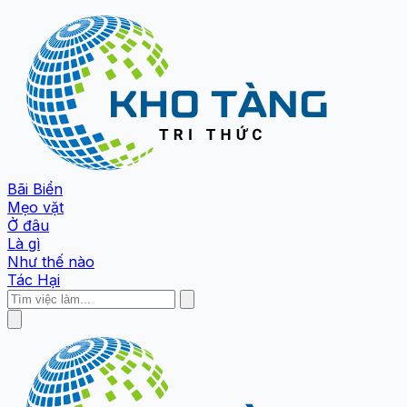
Bãi Biển
Mẹo vặt
Ở đâu
Là gì
Như thế nào
Tác Hại