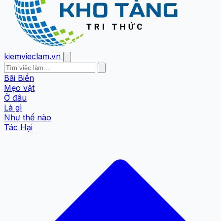
kiemvieclam.vn
Bãi Biển
Mẹo vặt
Ở đâu
Là gì
Như thế nào
Tác Hại